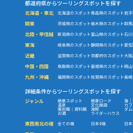
都道府県からツーリングスポットを探す
北海道・東北
北海道のスポット
青森県のスポット
岩手
関東
茨城県のスポット
栃木県のスポット
群馬
北陸・甲信越
新潟県のスポット
富山県のスポット
石川
東海
岐阜県のスポット
静岡県のスポット
愛知
近畿
滋賀県のスポット
京都府のスポット
大阪
中国・四国
鳥取県のスポット
島根県のスポット
岡山
九州・沖縄
福岡県のスポット
佐賀県のスポット
長崎
詳細条件からツーリングスポットを探す
ジャンル
絶景スポット
絶景ロード
海｜
温泉
文化施設
カフ
美術館｜資料館
海鮮
ダム
お酒
ライダーハウス
東西南北の端
全ての端
日本4端
日本