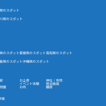
県のスポット
川県のスポット
県のスポット
愛媛県のスポット
高知県のスポット
島県のスポット
沖縄県のスポット
駅
お土産
神社｜寺院
イベント体験
宿泊施設
物園
お肉
麺類
4端