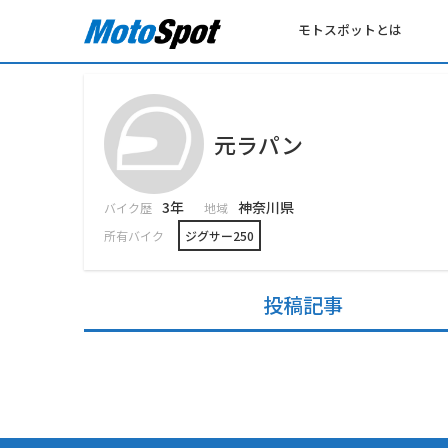
モトスポットとは
元ラパン
3年
神奈川県
バイク歴
地域
所有バイク
ジグサー250
投稿記事