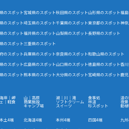
県のスポット
宮城県のスポット
秋田県のスポット
山形県のスポット
福島
県のスポット
埼玉県のスポット
千葉県のスポット
東京都のスポット
神奈
県のスポット
福井県のスポット
山梨県のスポット
長野県のスポット
県のスポット
三重県のスポット
府のスポット
兵庫県のスポット
奈良県のスポット
和歌山県のスポット
県のスポット
広島県のスポット
山口県のスポット
徳島県のスポット
香川
県のスポット
熊本県のスポット
大分県のスポット
宮崎県のスポット
鹿児
海岸｜岬
山｜高原
湖｜川｜滝
食事処
道の
ェ｜軽食
商業施設
ソフトクリーム
林道
夜景
キャンプ場
スイーツ
珍スポット
動植
本土4端
北海道4端
本州4端
四国4端
九州