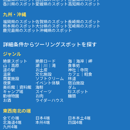
香川県のスポット
愛媛県のスポット
高知県のスポット
九州・沖縄
福岡県のスポット
佐賀県のスポット
長崎県のスポット
熊本県のスポット
大分県のスポット
宮崎県のスポット
鹿児島県のスポット
沖縄県のスポット
詳細条件からツーリングスポットを探す
ジャンル
絶景スポット
絶景ロード
海｜海岸｜岬
山｜高原
湖｜川｜滝
食事処
道の駅
お土産
神社｜寺院
温泉
文化施設
カフェ｜軽食
商業施設
ソフトクリーム
林道
夜景
イベント体験
宿泊施設
美術館｜資料館
海鮮
ダム
キャンプ場
スイーツ
珍スポット
動植物園
お肉
麺類
お酒
ライダーハウス
東西南北の端
全ての端
日本4端
日本本土4端
北海道4端
本州4端
四国4端
九州4端