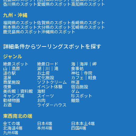
香川県のスポット
愛媛県のスポット
高知県のスポット
九州・沖縄
福岡県のスポット
佐賀県のスポット
長崎県のスポット
熊本県のスポット
大分県のスポット
宮崎県のスポット
鹿児島県のスポット
沖縄県のスポット
詳細条件からツーリングスポットを探す
ジャンル
絶景スポット
絶景ロード
海｜海岸｜岬
山｜高原
湖｜川｜滝
食事処
道の駅
お土産
神社｜寺院
温泉
文化施設
カフェ｜軽食
商業施設
ソフトクリーム
林道
夜景
イベント体験
宿泊施設
美術館｜資料館
海鮮
ダム
キャンプ場
スイーツ
珍スポット
動植物園
お肉
麺類
お酒
ライダーハウス
東西南北の端
全ての端
日本4端
日本本土4端
北海道4端
本州4端
四国4端
九州4端