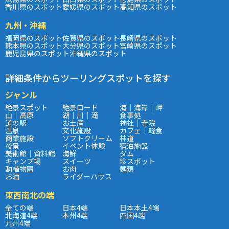
香川県のスポット
愛媛県のスポット
高知県のスポット
九州・沖縄
福岡県のスポット
佐賀県のスポット
長崎県のスポット
熊本県のスポット
大分県のスポット
宮崎県のスポット
鹿児島県のスポット
沖縄県のスポット
詳細条件からツーリングスポットを探す
ジャンル
絶景スポット
絶景ロード
海｜海岸｜岬
山｜高原
湖｜川｜滝
食事処
道の駅
お土産
神社｜寺院
温泉
文化施設
カフェ｜軽食
商業施設
ソフトクリーム
林道
夜景
イベント体験
宿泊施設
美術館｜資料館
海鮮
ダム
キャンプ場
スイーツ
珍スポット
動植物園
お肉
麺類
お酒
ライダーハウス
東西南北の端
全ての端
日本4端
日本本土4端
北海道4端
本州4端
四国4端
九州4端