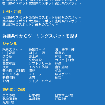
香川県のスポット
愛媛県のスポット
高知県のスポット
九州・沖縄
福岡県のスポット
佐賀県のスポット
長崎県のスポット
熊本県のスポット
大分県のスポット
宮崎県のスポット
鹿児島県のスポット
沖縄県のスポット
詳細条件からツーリングスポットを探す
ジャンル
絶景スポット
絶景ロード
海｜海岸｜岬
山｜高原
湖｜川｜滝
食事処
道の駅
お土産
神社｜寺院
温泉
文化施設
カフェ｜軽食
商業施設
ソフトクリーム
林道
夜景
イベント体験
宿泊施設
美術館｜資料館
海鮮
ダム
キャンプ場
スイーツ
珍スポット
動植物園
お肉
麺類
お酒
ライダーハウス
東西南北の端
全ての端
日本4端
日本本土4端
北海道4端
本州4端
四国4端
九州4端