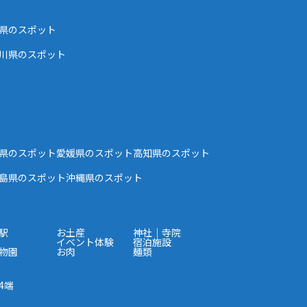
県のスポット
川県のスポット
県のスポット
愛媛県のスポット
高知県のスポット
島県のスポット
沖縄県のスポット
駅
お土産
神社｜寺院
イベント体験
宿泊施設
物園
お肉
麺類
4端