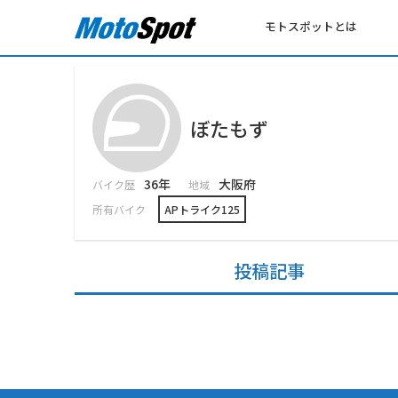
モトスポットとは
ぼたもず
36年
大阪府
バイク歴
地域
所有バイク
APトライク125
投稿記事