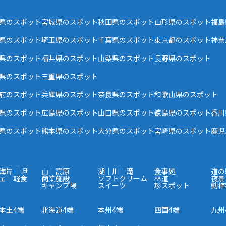
県のスポット
宮城県のスポット
秋田県のスポット
山形県のスポット
福島
県のスポット
埼玉県のスポット
千葉県のスポット
東京都のスポット
神奈
県のスポット
福井県のスポット
山梨県のスポット
長野県のスポット
県のスポット
三重県のスポット
府のスポット
兵庫県のスポット
奈良県のスポット
和歌山県のスポット
県のスポット
広島県のスポット
山口県のスポット
徳島県のスポット
香川
県のスポット
熊本県のスポット
大分県のスポット
宮崎県のスポット
鹿児
海岸｜岬
山｜高原
湖｜川｜滝
食事処
道の
ェ｜軽食
商業施設
ソフトクリーム
林道
夜景
キャンプ場
スイーツ
珍スポット
動植
本土4端
北海道4端
本州4端
四国4端
九州