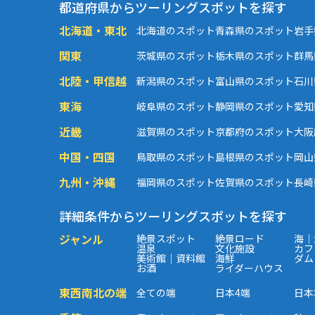
都道府県からツーリングスポットを探す
北海道・東北
北海道のスポット
青森県のスポット
岩手
関東
茨城県のスポット
栃木県のスポット
群馬
北陸・甲信越
新潟県のスポット
富山県のスポット
石川
東海
岐阜県のスポット
静岡県のスポット
愛知
近畿
滋賀県のスポット
京都府のスポット
大阪
中国・四国
鳥取県のスポット
島根県のスポット
岡山
九州・沖縄
福岡県のスポット
佐賀県のスポット
長崎
詳細条件からツーリングスポットを探す
ジャンル
絶景スポット
絶景ロード
海｜
温泉
文化施設
カフ
美術館｜資料館
海鮮
ダム
お酒
ライダーハウス
東西南北の端
全ての端
日本4端
日本