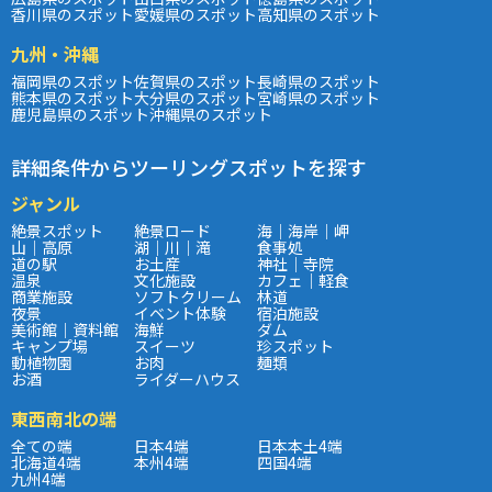
香川県のスポット
愛媛県のスポット
高知県のスポット
九州・沖縄
福岡県のスポット
佐賀県のスポット
長崎県のスポット
熊本県のスポット
大分県のスポット
宮崎県のスポット
鹿児島県のスポット
沖縄県のスポット
詳細条件からツーリングスポットを探す
ジャンル
絶景スポット
絶景ロード
海｜海岸｜岬
山｜高原
湖｜川｜滝
食事処
道の駅
お土産
神社｜寺院
温泉
文化施設
カフェ｜軽食
商業施設
ソフトクリーム
林道
夜景
イベント体験
宿泊施設
美術館｜資料館
海鮮
ダム
キャンプ場
スイーツ
珍スポット
動植物園
お肉
麺類
お酒
ライダーハウス
東西南北の端
全ての端
日本4端
日本本土4端
北海道4端
本州4端
四国4端
九州4端