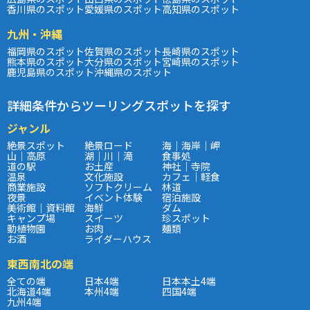
香川県のスポット
愛媛県のスポット
高知県のスポット
九州・沖縄
福岡県のスポット
佐賀県のスポット
長崎県のスポット
熊本県のスポット
大分県のスポット
宮崎県のスポット
鹿児島県のスポット
沖縄県のスポット
詳細条件からツーリングスポットを探す
ジャンル
絶景スポット
絶景ロード
海｜海岸｜岬
山｜高原
湖｜川｜滝
食事処
道の駅
お土産
神社｜寺院
温泉
文化施設
カフェ｜軽食
商業施設
ソフトクリーム
林道
夜景
イベント体験
宿泊施設
美術館｜資料館
海鮮
ダム
キャンプ場
スイーツ
珍スポット
動植物園
お肉
麺類
お酒
ライダーハウス
東西南北の端
全ての端
日本4端
日本本土4端
北海道4端
本州4端
四国4端
九州4端