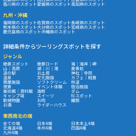
香川県のスポット
愛媛県のスポット
高知県のスポット
九州・沖縄
福岡県のスポット
佐賀県のスポット
長崎県のスポット
熊本県のスポット
大分県のスポット
宮崎県のスポット
鹿児島県のスポット
沖縄県のスポット
詳細条件からツーリングスポットを探す
ジャンル
絶景スポット
絶景ロード
海｜海岸｜岬
山｜高原
湖｜川｜滝
食事処
道の駅
お土産
神社｜寺院
温泉
文化施設
カフェ｜軽食
商業施設
ソフトクリーム
林道
夜景
イベント体験
宿泊施設
美術館｜資料館
海鮮
ダム
キャンプ場
スイーツ
珍スポット
動植物園
お肉
麺類
お酒
ライダーハウス
東西南北の端
全ての端
日本4端
日本本土4端
北海道4端
本州4端
四国4端
九州4端