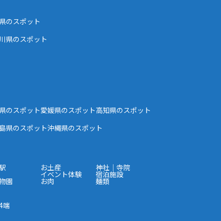
県のスポット
川県のスポット
県のスポット
愛媛県のスポット
高知県のスポット
島県のスポット
沖縄県のスポット
駅
お土産
神社｜寺院
イベント体験
宿泊施設
物園
お肉
麺類
4端