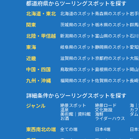
都道府県からツーリングスポットを探す
北海道・東北
北海道のスポット
青森県のスポット
岩手
関東
茨城県のスポット
栃木県のスポット
群馬
北陸・甲信越
新潟県のスポット
富山県のスポット
石川
東海
岐阜県のスポット
静岡県のスポット
愛知
近畿
滋賀県のスポット
京都府のスポット
大阪
中国・四国
鳥取県のスポット
島根県のスポット
岡山
九州・沖縄
福岡県のスポット
佐賀県のスポット
長崎
詳細条件からツーリングスポットを探す
ジャンル
絶景スポット
絶景ロード
海｜
温泉
文化施設
カフ
美術館｜資料館
海鮮
ダム
お酒
ライダーハウス
東西南北の端
全ての端
日本4端
日本