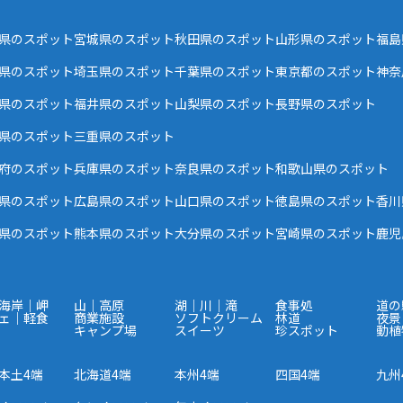
県のスポット
宮城県のスポット
秋田県のスポット
山形県のスポット
福島
県のスポット
埼玉県のスポット
千葉県のスポット
東京都のスポット
神奈
県のスポット
福井県のスポット
山梨県のスポット
長野県のスポット
県のスポット
三重県のスポット
府のスポット
兵庫県のスポット
奈良県のスポット
和歌山県のスポット
県のスポット
広島県のスポット
山口県のスポット
徳島県のスポット
香川
県のスポット
熊本県のスポット
大分県のスポット
宮崎県のスポット
鹿児
海岸｜岬
山｜高原
湖｜川｜滝
食事処
道の
ェ｜軽食
商業施設
ソフトクリーム
林道
夜景
キャンプ場
スイーツ
珍スポット
動植
本土4端
北海道4端
本州4端
四国4端
九州