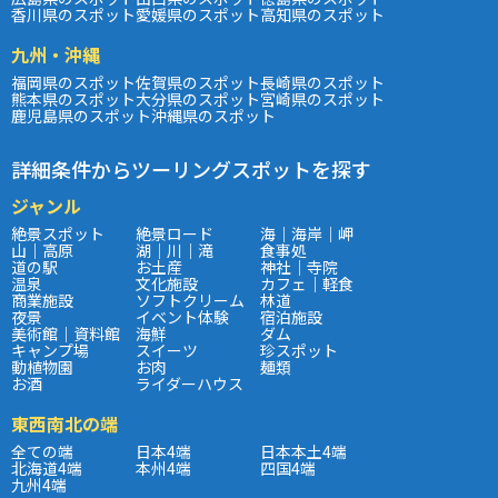
香川県のスポット
愛媛県のスポット
高知県のスポット
九州・沖縄
福岡県のスポット
佐賀県のスポット
長崎県のスポット
熊本県のスポット
大分県のスポット
宮崎県のスポット
鹿児島県のスポット
沖縄県のスポット
詳細条件からツーリングスポットを探す
ジャンル
絶景スポット
絶景ロード
海｜海岸｜岬
山｜高原
湖｜川｜滝
食事処
道の駅
お土産
神社｜寺院
温泉
文化施設
カフェ｜軽食
商業施設
ソフトクリーム
林道
夜景
イベント体験
宿泊施設
美術館｜資料館
海鮮
ダム
キャンプ場
スイーツ
珍スポット
動植物園
お肉
麺類
お酒
ライダーハウス
東西南北の端
全ての端
日本4端
日本本土4端
北海道4端
本州4端
四国4端
九州4端