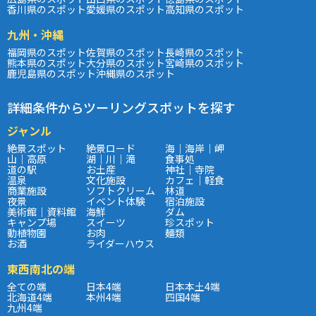
香川県のスポット
愛媛県のスポット
高知県のスポット
九州・沖縄
福岡県のスポット
佐賀県のスポット
長崎県のスポット
熊本県のスポット
大分県のスポット
宮崎県のスポット
鹿児島県のスポット
沖縄県のスポット
詳細条件からツーリングスポットを探す
ジャンル
絶景スポット
絶景ロード
海｜海岸｜岬
山｜高原
湖｜川｜滝
食事処
道の駅
お土産
神社｜寺院
温泉
文化施設
カフェ｜軽食
商業施設
ソフトクリーム
林道
夜景
イベント体験
宿泊施設
美術館｜資料館
海鮮
ダム
キャンプ場
スイーツ
珍スポット
動植物園
お肉
麺類
お酒
ライダーハウス
東西南北の端
全ての端
日本4端
日本本土4端
北海道4端
本州4端
四国4端
九州4端