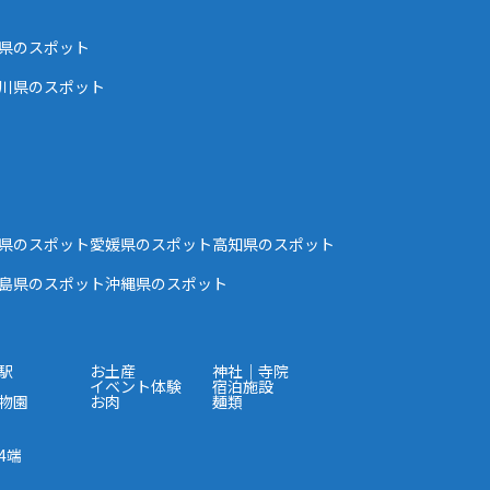
県のスポット
川県のスポット
県のスポット
愛媛県のスポット
高知県のスポット
島県のスポット
沖縄県のスポット
駅
お土産
神社｜寺院
イベント体験
宿泊施設
物園
お肉
麺類
4端