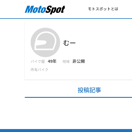
モトスポットとは
むー
49年
非公開
バイク歴
地域
所有バイク
投稿記事