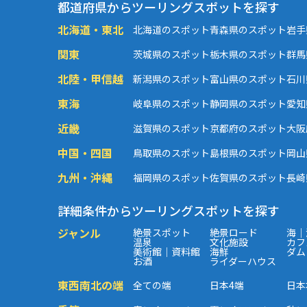
都道府県からツーリングスポットを探す
北海道・東北
北海道のスポット
青森県のスポット
岩手
関東
茨城県のスポット
栃木県のスポット
群馬
北陸・甲信越
新潟県のスポット
富山県のスポット
石川
東海
岐阜県のスポット
静岡県のスポット
愛知
近畿
滋賀県のスポット
京都府のスポット
大阪
中国・四国
鳥取県のスポット
島根県のスポット
岡山
九州・沖縄
福岡県のスポット
佐賀県のスポット
長崎
詳細条件からツーリングスポットを探す
ジャンル
絶景スポット
絶景ロード
海｜
温泉
文化施設
カフ
美術館｜資料館
海鮮
ダム
お酒
ライダーハウス
東西南北の端
全ての端
日本4端
日本