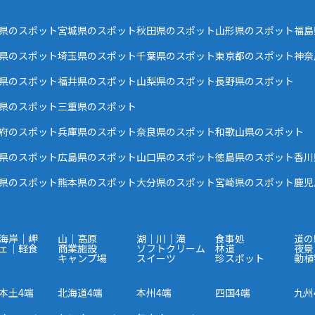
県のスポット
宮城県のスポット
秋田県のスポット
山形県のスポット
福島
県のスポット
埼玉県のスポット
千葉県のスポット
東京都のスポット
神奈
県のスポット
福井県のスポット
山梨県のスポット
長野県のスポット
県のスポット
三重県のスポット
府のスポット
兵庫県のスポット
奈良県のスポット
和歌山県のスポット
県のスポット
広島県のスポット
山口県のスポット
徳島県のスポット
香川
県のスポット
熊本県のスポット
大分県のスポット
宮崎県のスポット
鹿児
海岸｜岬
山｜高原
湖｜川｜滝
食事処
道の
ェ｜軽食
商業施設
ソフトクリーム
林道
夜景
キャンプ場
スイーツ
珍スポット
動植
本土4端
北海道4端
本州4端
四国4端
九州