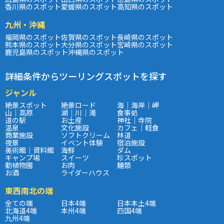
香川県のスポット
愛媛県のスポット
高知県のスポット
九州・沖縄
福岡県のスポット
佐賀県のスポット
長崎県のスポット
熊本県のスポット
大分県のスポット
宮崎県のスポット
鹿児島県のスポット
沖縄県のスポット
詳細条件からツーリングスポットを探す
ジャンル
絶景スポット
絶景ロード
海｜海岸｜岬
山｜高原
湖｜川｜滝
食事処
道の駅
お土産
神社｜寺院
温泉
文化施設
カフェ｜軽食
商業施設
ソフトクリーム
林道
夜景
イベント体験
宿泊施設
美術館｜資料館
海鮮
ダム
キャンプ場
スイーツ
珍スポット
動植物園
お肉
麺類
お酒
ライダーハウス
東西南北の端
全ての端
日本4端
日本本土4端
北海道4端
本州4端
四国4端
九州4端