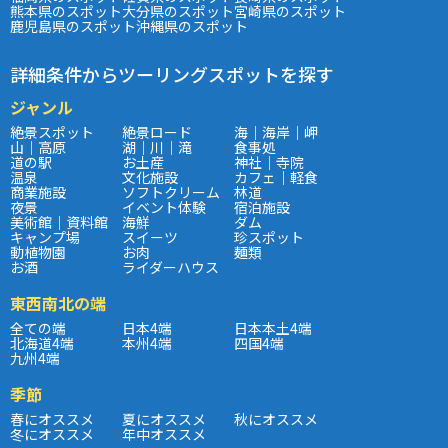
熊本県のスポット
大分県のスポット
宮崎県のスポット
鹿児島県のスポット
沖縄県のスポット
詳細条件からツーリングスポットを探す
ジャンル
絶景スポット
絶景ロード
海｜海岸｜岬
山｜高原
湖｜川｜滝
食事処
道の駅
お土産
神社｜寺院
温泉
文化施設
カフェ｜軽食
商業施設
ソフトクリーム
林道
夜景
イベント体験
宿泊施設
美術館｜資料館
海鮮
ダム
キャンプ場
スイーツ
珍スポット
動植物園
お肉
麺類
お酒
ライダーハウス
東西南北の端
全ての端
日本4端
日本本土4端
北海道4端
本州4端
四国4端
九州4端
季節
春にオススメ
夏にオススメ
秋にオススメ
冬にオススメ
年中オススメ