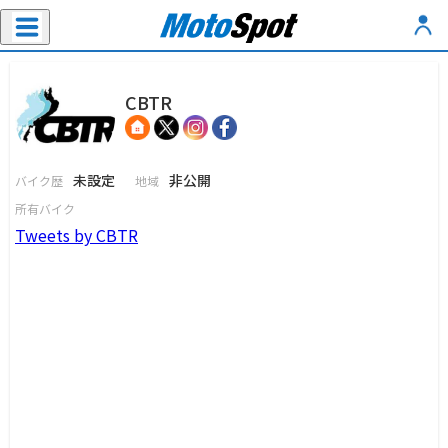
CBTR
未設定
非公開
バイク歴
地域
所有バイク
Tweets by CBTR