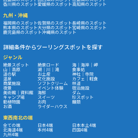
香川県のスポット
愛媛県のスポット
高知県のスポット
九州・沖縄
福岡県のスポット
佐賀県のスポット
長崎県のスポット
熊本県のスポット
大分県のスポット
宮崎県のスポット
鹿児島県のスポット
沖縄県のスポット
詳細条件からツーリングスポットを探す
ジャンル
絶景スポット
絶景ロード
海｜海岸｜岬
山｜高原
湖｜川｜滝
食事処
道の駅
お土産
神社｜寺院
温泉
文化施設
カフェ｜軽食
商業施設
ソフトクリーム
林道
夜景
イベント体験
宿泊施設
美術館｜資料館
海鮮
ダム
キャンプ場
スイーツ
珍スポット
動植物園
お肉
麺類
お酒
ライダーハウス
東西南北の端
全ての端
日本4端
日本本土4端
北海道4端
本州4端
四国4端
九州4端