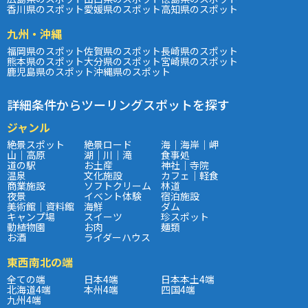
香川県のスポット
愛媛県のスポット
高知県のスポット
九州・沖縄
福岡県のスポット
佐賀県のスポット
長崎県のスポット
熊本県のスポット
大分県のスポット
宮崎県のスポット
鹿児島県のスポット
沖縄県のスポット
詳細条件からツーリングスポットを探す
ジャンル
絶景スポット
絶景ロード
海｜海岸｜岬
山｜高原
湖｜川｜滝
食事処
道の駅
お土産
神社｜寺院
温泉
文化施設
カフェ｜軽食
商業施設
ソフトクリーム
林道
夜景
イベント体験
宿泊施設
美術館｜資料館
海鮮
ダム
キャンプ場
スイーツ
珍スポット
動植物園
お肉
麺類
お酒
ライダーハウス
東西南北の端
全ての端
日本4端
日本本土4端
北海道4端
本州4端
四国4端
九州4端