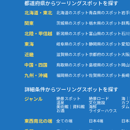
都道府県からツーリングスポットを探す
北海道・東北
北海道のスポット
青森県のスポット
岩手
関東
茨城県のスポット
栃木県のスポット
群馬
北陸・甲信越
新潟県のスポット
富山県のスポット
石川
東海
岐阜県のスポット
静岡県のスポット
愛知
近畿
滋賀県のスポット
京都府のスポット
大阪
中国・四国
鳥取県のスポット
島根県のスポット
岡山
九州・沖縄
福岡県のスポット
佐賀県のスポット
長崎
詳細条件からツーリングスポットを探す
ジャンル
絶景スポット
絶景ロード
海｜
温泉
文化施設
カフ
美術館｜資料館
海鮮
ダム
お酒
ライダーハウス
東西南北の端
全ての端
日本4端
日本