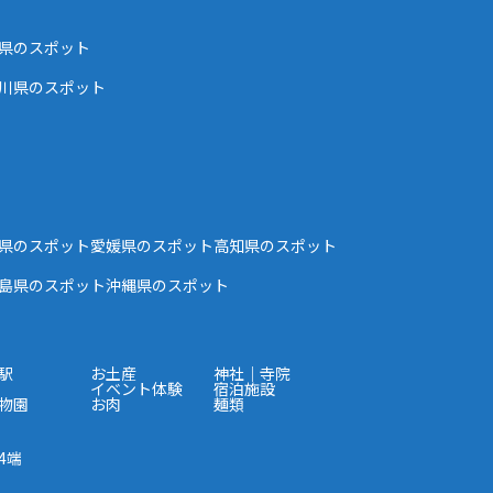
県のスポット
川県のスポット
県のスポット
愛媛県のスポット
高知県のスポット
島県のスポット
沖縄県のスポット
駅
お土産
神社｜寺院
イベント体験
宿泊施設
物園
お肉
麺類
4端