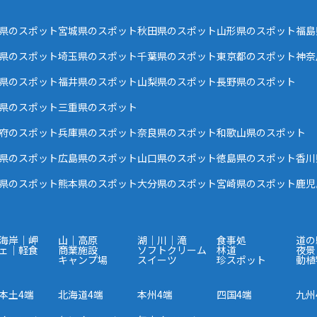
県のスポット
宮城県のスポット
秋田県のスポット
山形県のスポット
福島
県のスポット
埼玉県のスポット
千葉県のスポット
東京都のスポット
神奈
県のスポット
福井県のスポット
山梨県のスポット
長野県のスポット
県のスポット
三重県のスポット
府のスポット
兵庫県のスポット
奈良県のスポット
和歌山県のスポット
県のスポット
広島県のスポット
山口県のスポット
徳島県のスポット
香川
県のスポット
熊本県のスポット
大分県のスポット
宮崎県のスポット
鹿児
海岸｜岬
山｜高原
湖｜川｜滝
食事処
道の
ェ｜軽食
商業施設
ソフトクリーム
林道
夜景
キャンプ場
スイーツ
珍スポット
動植
本土4端
北海道4端
本州4端
四国4端
九州