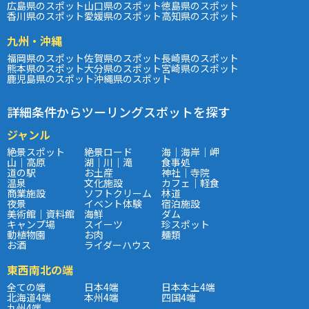
広島県のスポット
山口県のスポット
徳島県のスポット
香川県のスポット
愛媛県のスポット
高知県のスポット
九州・沖縄
福岡県のスポット
佐賀県のスポット
長崎県のスポット
熊本県のスポット
大分県のスポット
宮崎県のスポット
鹿児島県のスポット
沖縄県のスポット
詳細条件からツーリングスポットを探す
ジャンル
絶景スポット
絶景ロード
海｜海岸｜岬
山｜高原
湖｜川｜滝
食事処
道の駅
お土産
神社｜寺院
温泉
文化施設
カフェ｜軽食
商業施設
ソフトクリーム
林道
夜景
イベント体験
宿泊施設
美術館｜資料館
海鮮
ダム
キャンプ場
スイーツ
珍スポット
動植物園
お肉
麺類
お酒
ライダーハウス
東西南北の端
全ての端
日本4端
日本本土4端
北海道4端
本州4端
四国4端
九州4端