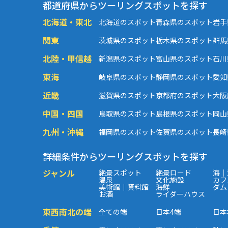
都道府県からツーリングスポットを探す
北海道・東北
北海道のスポット
青森県のスポット
岩手
関東
茨城県のスポット
栃木県のスポット
群馬
北陸・甲信越
新潟県のスポット
富山県のスポット
石川
東海
岐阜県のスポット
静岡県のスポット
愛知
近畿
滋賀県のスポット
京都府のスポット
大阪
中国・四国
鳥取県のスポット
島根県のスポット
岡山
九州・沖縄
福岡県のスポット
佐賀県のスポット
長崎
詳細条件からツーリングスポットを探す
ジャンル
絶景スポット
絶景ロード
海｜
温泉
文化施設
カフ
美術館｜資料館
海鮮
ダム
お酒
ライダーハウス
東西南北の端
全ての端
日本4端
日本