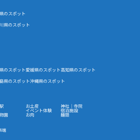
県のスポット
川県のスポット
県のスポット
愛媛県のスポット
高知県のスポット
島県のスポット
沖縄県のスポット
駅
お土産
神社｜寺院
イベント体験
宿泊施設
物園
お肉
麺類
4端