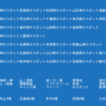
県のスポット
宮城県のスポット
秋田県のスポット
山形県のスポット
福島
県のスポット
埼玉県のスポット
千葉県のスポット
東京都のスポット
神奈
県のスポット
福井県のスポット
山梨県のスポット
長野県のスポット
県のスポット
三重県のスポット
府のスポット
兵庫県のスポット
奈良県のスポット
和歌山県のスポット
県のスポット
広島県のスポット
山口県のスポット
徳島県のスポット
香川
県のスポット
熊本県のスポット
大分県のスポット
宮崎県のスポット
鹿児
海岸｜岬
山｜高原
湖｜川｜滝
食事処
道の
ェ｜軽食
商業施設
ソフトクリーム
林道
夜景
キャンプ場
スイーツ
珍スポット
動植
本土4端
北海道4端
本州4端
四国4端
九州