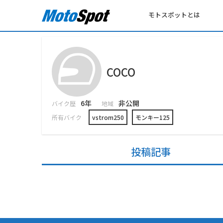
モトスポットとは
COCO
6年
非公開
バイク歴
地域
所有バイク
vstrom250
モンキー125
投稿記事