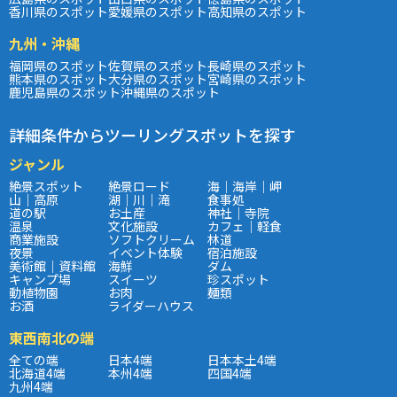
香川県のスポット
愛媛県のスポット
高知県のスポット
九州・沖縄
福岡県のスポット
佐賀県のスポット
長崎県のスポット
熊本県のスポット
大分県のスポット
宮崎県のスポット
鹿児島県のスポット
沖縄県のスポット
詳細条件からツーリングスポットを探す
ジャンル
絶景スポット
絶景ロード
海｜海岸｜岬
山｜高原
湖｜川｜滝
食事処
道の駅
お土産
神社｜寺院
温泉
文化施設
カフェ｜軽食
商業施設
ソフトクリーム
林道
夜景
イベント体験
宿泊施設
美術館｜資料館
海鮮
ダム
キャンプ場
スイーツ
珍スポット
動植物園
お肉
麺類
お酒
ライダーハウス
東西南北の端
全ての端
日本4端
日本本土4端
北海道4端
本州4端
四国4端
九州4端