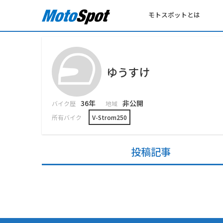
モトスポットとは
ゆうすけ
36年
非公開
バイク歴
地域
所有バイク
V-Strom250
投稿記事