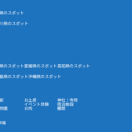
県のスポット
川県のスポット
県のスポット
愛媛県のスポット
高知県のスポット
島県のスポット
沖縄県のスポット
駅
お土産
神社｜寺院
イベント体験
宿泊施設
物園
お肉
麺類
4端