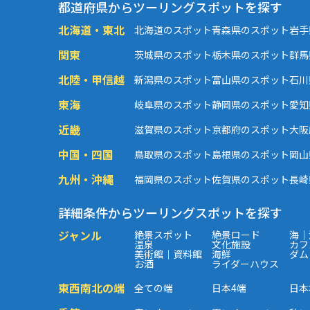
都道府県からツーリングスポットを探す
北海道・東北
北海道のスポット
青森県のスポット
岩手
関東
茨城県のスポット
栃木県のスポット
群馬
北陸・甲信越
新潟県のスポット
富山県のスポット
石川
東海
岐阜県のスポット
静岡県のスポット
愛知
近畿
滋賀県のスポット
京都府のスポット
大阪
中国・四国
鳥取県のスポット
島根県のスポット
岡山
九州・沖縄
福岡県のスポット
佐賀県のスポット
長崎
詳細条件からツーリングスポットを探す
ジャンル
絶景スポット
絶景ロード
海｜
温泉
文化施設
カフ
美術館｜資料館
海鮮
ダム
お酒
ライダーハウス
東西南北の端
全ての端
日本4端
日本