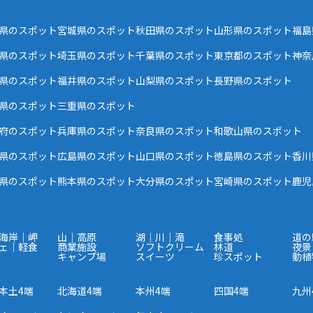
県のスポット
宮城県のスポット
秋田県のスポット
山形県のスポット
福島
県のスポット
埼玉県のスポット
千葉県のスポット
東京都のスポット
神奈
県のスポット
福井県のスポット
山梨県のスポット
長野県のスポット
県のスポット
三重県のスポット
府のスポット
兵庫県のスポット
奈良県のスポット
和歌山県のスポット
県のスポット
広島県のスポット
山口県のスポット
徳島県のスポット
香川
県のスポット
熊本県のスポット
大分県のスポット
宮崎県のスポット
鹿児
海岸｜岬
山｜高原
湖｜川｜滝
食事処
道の
ェ｜軽食
商業施設
ソフトクリーム
林道
夜景
キャンプ場
スイーツ
珍スポット
動植
本土4端
北海道4端
本州4端
四国4端
九州