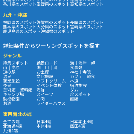
香川県のスポット
愛媛県のスポット
高知県のスポット
九州・沖縄
福岡県のスポット
佐賀県のスポット
長崎県のスポット
熊本県のスポット
大分県のスポット
宮崎県のスポット
鹿児島県のスポット
沖縄県のスポット
詳細条件からツーリングスポットを探す
ジャンル
絶景スポット
絶景ロード
海｜海岸｜岬
山｜高原
湖｜川｜滝
食事処
道の駅
お土産
神社｜寺院
温泉
文化施設
カフェ｜軽食
商業施設
ソフトクリーム
林道
夜景
イベント体験
宿泊施設
美術館｜資料館
海鮮
ダム
キャンプ場
スイーツ
珍スポット
動植物園
お肉
麺類
お酒
ライダーハウス
東西南北の端
全ての端
日本4端
日本本土4端
北海道4端
本州4端
四国4端
九州4端