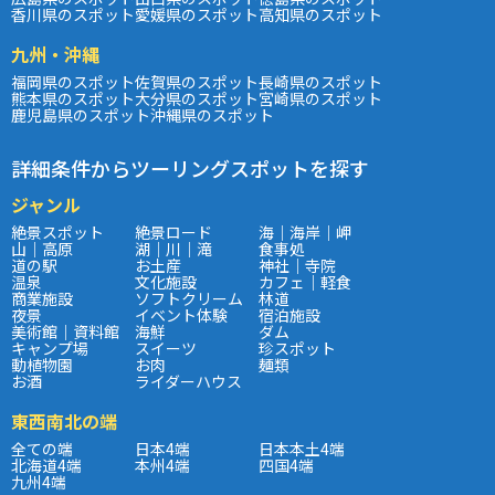
香川県のスポット
愛媛県のスポット
高知県のスポット
九州・沖縄
福岡県のスポット
佐賀県のスポット
長崎県のスポット
熊本県のスポット
大分県のスポット
宮崎県のスポット
鹿児島県のスポット
沖縄県のスポット
詳細条件からツーリングスポットを探す
ジャンル
絶景スポット
絶景ロード
海｜海岸｜岬
山｜高原
湖｜川｜滝
食事処
道の駅
お土産
神社｜寺院
温泉
文化施設
カフェ｜軽食
商業施設
ソフトクリーム
林道
夜景
イベント体験
宿泊施設
美術館｜資料館
海鮮
ダム
キャンプ場
スイーツ
珍スポット
動植物園
お肉
麺類
お酒
ライダーハウス
東西南北の端
全ての端
日本4端
日本本土4端
北海道4端
本州4端
四国4端
九州4端