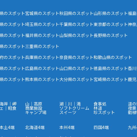
県のスポット
宮城県のスポット
秋田県のスポット
山形県のスポット
福島
県のスポット
埼玉県のスポット
千葉県のスポット
東京都のスポット
神奈
県のスポット
福井県のスポット
山梨県のスポット
長野県のスポット
県のスポット
三重県のスポット
府のスポット
兵庫県のスポット
奈良県のスポット
和歌山県のスポット
県のスポット
広島県のスポット
山口県のスポット
徳島県のスポット
香川
県のスポット
熊本県のスポット
大分県のスポット
宮崎県のスポット
鹿児
海岸｜岬
山｜高原
湖｜川｜滝
食事処
道の
ェ｜軽食
商業施設
ソフトクリーム
林道
夜景
キャンプ場
スイーツ
珍スポット
動植
本土4端
北海道4端
本州4端
四国4端
九州