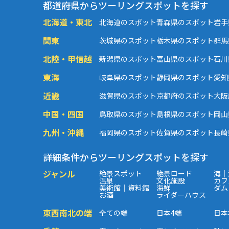
都道府県からツーリングスポットを探す
北海道・東北
北海道のスポット
青森県のスポット
岩手
関東
茨城県のスポット
栃木県のスポット
群馬
北陸・甲信越
新潟県のスポット
富山県のスポット
石川
東海
岐阜県のスポット
静岡県のスポット
愛知
近畿
滋賀県のスポット
京都府のスポット
大阪
中国・四国
鳥取県のスポット
島根県のスポット
岡山
九州・沖縄
福岡県のスポット
佐賀県のスポット
長崎
詳細条件からツーリングスポットを探す
ジャンル
絶景スポット
絶景ロード
海｜
温泉
文化施設
カフ
美術館｜資料館
海鮮
ダム
お酒
ライダーハウス
東西南北の端
全ての端
日本4端
日本