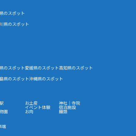
県のスポット
川県のスポット
県のスポット
愛媛県のスポット
高知県のスポット
島県のスポット
沖縄県のスポット
駅
お土産
神社｜寺院
イベント体験
宿泊施設
物園
お肉
麺類
4端