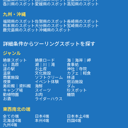
香川県のスポット
愛媛県のスポット
高知県のスポット
九州・沖縄
福岡県のスポット
佐賀県のスポット
長崎県のスポット
熊本県のスポット
大分県のスポット
宮崎県のスポット
鹿児島県のスポット
沖縄県のスポット
詳細条件からツーリングスポットを探す
ジャンル
絶景スポット
絶景ロード
海｜海岸｜岬
山｜高原
湖｜川｜滝
食事処
道の駅
お土産
神社｜寺院
温泉
文化施設
カフェ｜軽食
商業施設
ソフトクリーム
林道
夜景
イベント体験
宿泊施設
美術館｜資料館
海鮮
ダム
キャンプ場
スイーツ
珍スポット
動植物園
お肉
麺類
お酒
ライダーハウス
東西南北の端
全ての端
日本4端
日本本土4端
北海道4端
本州4端
四国4端
九州4端