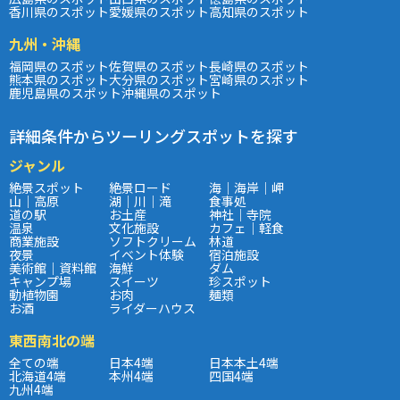
香川県のスポット
愛媛県のスポット
高知県のスポット
九州・沖縄
福岡県のスポット
佐賀県のスポット
長崎県のスポット
熊本県のスポット
大分県のスポット
宮崎県のスポット
鹿児島県のスポット
沖縄県のスポット
詳細条件からツーリングスポットを探す
ジャンル
絶景スポット
絶景ロード
海｜海岸｜岬
山｜高原
湖｜川｜滝
食事処
道の駅
お土産
神社｜寺院
温泉
文化施設
カフェ｜軽食
商業施設
ソフトクリーム
林道
夜景
イベント体験
宿泊施設
美術館｜資料館
海鮮
ダム
キャンプ場
スイーツ
珍スポット
動植物園
お肉
麺類
お酒
ライダーハウス
東西南北の端
全ての端
日本4端
日本本土4端
北海道4端
本州4端
四国4端
九州4端