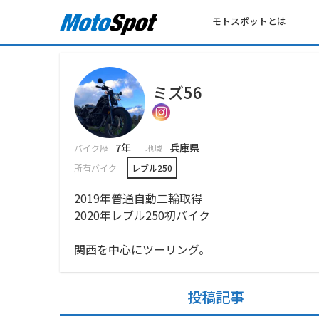
モトスポットとは
ミズ56
7年
兵庫県
バイク歴
地域
所有バイク
レブル250
2019年普通自動二輪取得
2020年レブル250初バイク
関西を中心にツーリング。
投稿記事