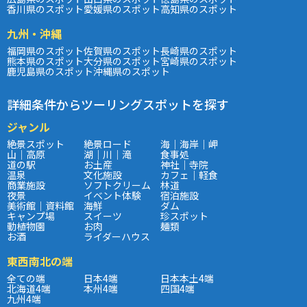
香川県のスポット
愛媛県のスポット
高知県のスポット
九州・沖縄
福岡県のスポット
佐賀県のスポット
長崎県のスポット
熊本県のスポット
大分県のスポット
宮崎県のスポット
鹿児島県のスポット
沖縄県のスポット
詳細条件からツーリングスポットを探す
ジャンル
絶景スポット
絶景ロード
海｜海岸｜岬
山｜高原
湖｜川｜滝
食事処
道の駅
お土産
神社｜寺院
温泉
文化施設
カフェ｜軽食
商業施設
ソフトクリーム
林道
夜景
イベント体験
宿泊施設
美術館｜資料館
海鮮
ダム
キャンプ場
スイーツ
珍スポット
動植物園
お肉
麺類
お酒
ライダーハウス
東西南北の端
全ての端
日本4端
日本本土4端
北海道4端
本州4端
四国4端
九州4端