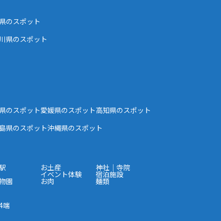
県のスポット
川県のスポット
県のスポット
愛媛県のスポット
高知県のスポット
島県のスポット
沖縄県のスポット
駅
お土産
神社｜寺院
イベント体験
宿泊施設
物園
お肉
麺類
4端