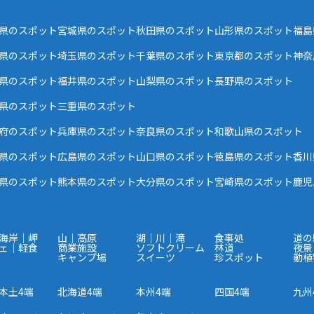
県のスポット
宮城県のスポット
秋田県のスポット
山形県のスポット
福島
県のスポット
埼玉県のスポット
千葉県のスポット
東京都のスポット
神奈
県のスポット
福井県のスポット
山梨県のスポット
長野県のスポット
県のスポット
三重県のスポット
府のスポット
兵庫県のスポット
奈良県のスポット
和歌山県のスポット
県のスポット
広島県のスポット
山口県のスポット
徳島県のスポット
香川
県のスポット
熊本県のスポット
大分県のスポット
宮崎県のスポット
鹿児
海岸｜岬
山｜高原
湖｜川｜滝
食事処
道の
ェ｜軽食
商業施設
ソフトクリーム
林道
夜景
キャンプ場
スイーツ
珍スポット
動植
本土4端
北海道4端
本州4端
四国4端
九州