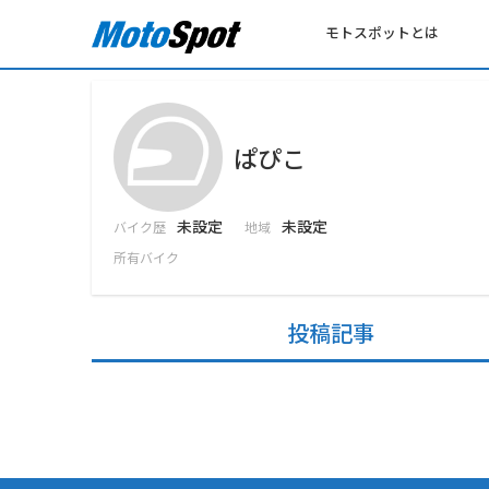
モトスポットとは
ぱぴこ
未設定
未設定
バイク歴
地域
所有バイク
投稿記事