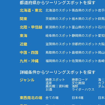
都道府県からツーリングスポットを探す
北海道・東北
北海道のスポット
青森県のスポット
岩手
関東
茨城県のスポット
栃木県のスポット
群馬
北陸・甲信越
新潟県のスポット
富山県のスポット
石川
東海
岐阜県のスポット
静岡県のスポット
愛知
近畿
滋賀県のスポット
京都府のスポット
大阪
中国・四国
鳥取県のスポット
島根県のスポット
岡山
九州・沖縄
福岡県のスポット
佐賀県のスポット
長崎
詳細条件からツーリングスポットを探す
ジャンル
絶景スポット
絶景ロード
海｜
温泉
文化施設
カフ
美術館｜資料館
海鮮
ダム
お酒
ライダーハウス
東西南北の端
全ての端
日本4端
日本