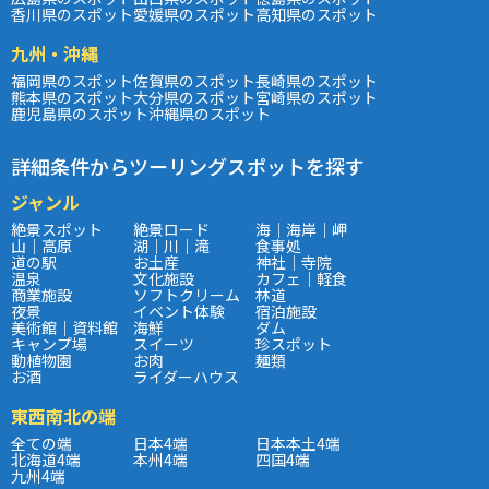
香川県のスポット
愛媛県のスポット
高知県のスポット
九州・沖縄
福岡県のスポット
佐賀県のスポット
長崎県のスポット
熊本県のスポット
大分県のスポット
宮崎県のスポット
鹿児島県のスポット
沖縄県のスポット
詳細条件からツーリングスポットを探す
ジャンル
絶景スポット
絶景ロード
海｜海岸｜岬
山｜高原
湖｜川｜滝
食事処
道の駅
お土産
神社｜寺院
温泉
文化施設
カフェ｜軽食
商業施設
ソフトクリーム
林道
夜景
イベント体験
宿泊施設
美術館｜資料館
海鮮
ダム
キャンプ場
スイーツ
珍スポット
動植物園
お肉
麺類
お酒
ライダーハウス
東西南北の端
全ての端
日本4端
日本本土4端
北海道4端
本州4端
四国4端
九州4端