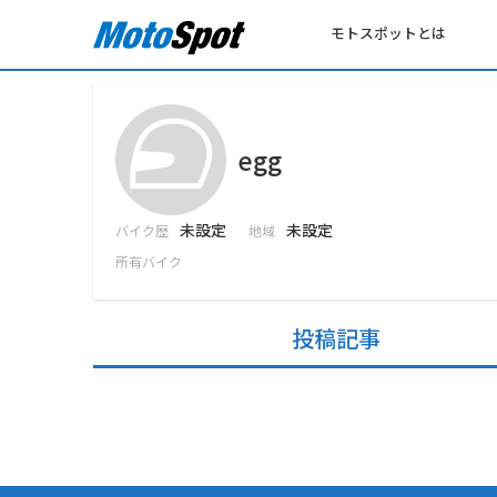
モトスポットとは
egg
未設定
未設定
バイク歴
地域
所有バイク
投稿記事