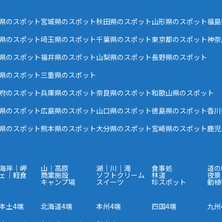
県のスポット
宮城県のスポット
秋田県のスポット
山形県のスポット
福島
県のスポット
埼玉県のスポット
千葉県のスポット
東京都のスポット
神奈
県のスポット
福井県のスポット
山梨県のスポット
長野県のスポット
県のスポット
三重県のスポット
府のスポット
兵庫県のスポット
奈良県のスポット
和歌山県のスポット
県のスポット
広島県のスポット
山口県のスポット
徳島県のスポット
香川
県のスポット
熊本県のスポット
大分県のスポット
宮崎県のスポット
鹿児
海岸｜岬
山｜高原
湖｜川｜滝
食事処
道の
ェ｜軽食
商業施設
ソフトクリーム
林道
夜景
キャンプ場
スイーツ
珍スポット
動植
本土4端
北海道4端
本州4端
四国4端
九州