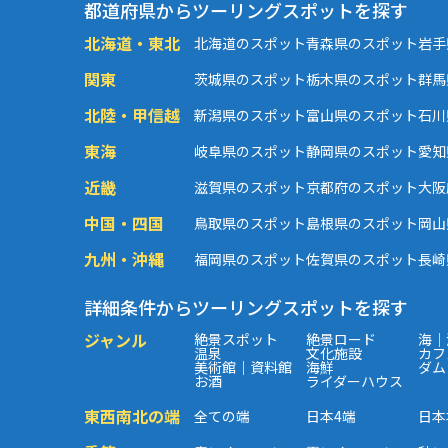
都道府県からツーリングスポットを探す
北海道・東北
北海道のスポット
青森県のスポット
岩手
関東
茨城県のスポット
栃木県のスポット
群馬
北陸・甲信越
新潟県のスポット
富山県のスポット
石川
東海
岐阜県のスポット
静岡県のスポット
愛知
近畿
滋賀県のスポット
京都府のスポット
大阪
中国・四国
鳥取県のスポット
島根県のスポット
岡山
九州・沖縄
福岡県のスポット
佐賀県のスポット
長崎
詳細条件からツーリングスポットを探す
ジャンル
絶景スポット
絶景ロード
海｜
温泉
文化施設
カフ
美術館｜資料館
海鮮
ダム
お酒
ライダーハウス
東西南北の端
全ての端
日本4端
日本