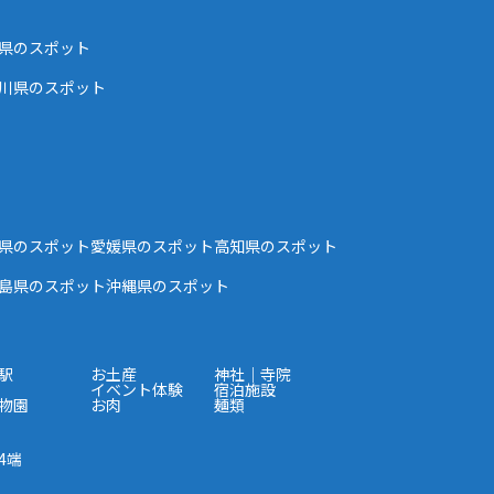
県のスポット
川県のスポット
県のスポット
愛媛県のスポット
高知県のスポット
島県のスポット
沖縄県のスポット
駅
お土産
神社｜寺院
イベント体験
宿泊施設
物園
お肉
麺類
4端