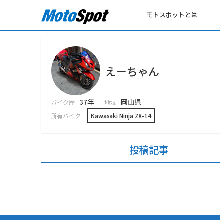
モトスポットとは
えーちゃん
37年
岡山県
バイク歴
地域
所有バイク
Kawasaki Ninja ZX-14
投稿記事