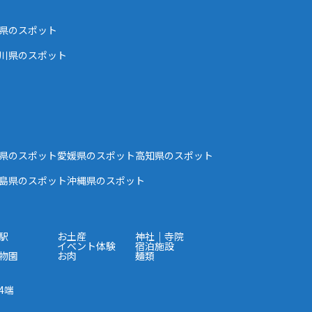
県のスポット
川県のスポット
県のスポット
愛媛県のスポット
高知県のスポット
島県のスポット
沖縄県のスポット
駅
お土産
神社｜寺院
イベント体験
宿泊施設
物園
お肉
麺類
4端