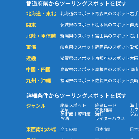
都道府県からツーリングスポットを探す
北海道・東北
北海道のスポット
青森県のスポット
岩手
関東
茨城県のスポット
栃木県のスポット
群馬
北陸・甲信越
新潟県のスポット
富山県のスポット
石川
東海
岐阜県のスポット
静岡県のスポット
愛知
近畿
滋賀県のスポット
京都府のスポット
大阪
中国・四国
鳥取県のスポット
島根県のスポット
岡山
九州・沖縄
福岡県のスポット
佐賀県のスポット
長崎
詳細条件からツーリングスポットを探す
ジャンル
絶景スポット
絶景ロード
海｜
温泉
文化施設
カフ
美術館｜資料館
海鮮
ダム
お酒
ライダーハウス
東西南北の端
全ての端
日本4端
日本