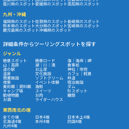
香川県のスポット
愛媛県のスポット
高知県のスポット
九州・沖縄
福岡県のスポット
佐賀県のスポット
長崎県のスポット
熊本県のスポット
大分県のスポット
宮崎県のスポット
鹿児島県のスポット
沖縄県のスポット
詳細条件からツーリングスポットを探す
ジャンル
絶景スポット
絶景ロード
海｜海岸｜岬
山｜高原
湖｜川｜滝
食事処
道の駅
お土産
神社｜寺院
温泉
文化施設
カフェ｜軽食
商業施設
ソフトクリーム
林道
夜景
イベント体験
宿泊施設
美術館｜資料館
海鮮
ダム
キャンプ場
スイーツ
珍スポット
動植物園
お肉
麺類
お酒
ライダーハウス
東西南北の端
全ての端
日本4端
日本本土4端
北海道4端
本州4端
四国4端
九州4端