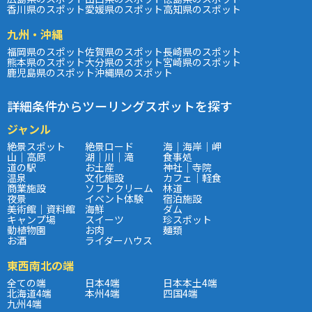
香川県のスポット
愛媛県のスポット
高知県のスポット
九州・沖縄
福岡県のスポット
佐賀県のスポット
長崎県のスポット
熊本県のスポット
大分県のスポット
宮崎県のスポット
鹿児島県のスポット
沖縄県のスポット
詳細条件からツーリングスポットを探す
ジャンル
絶景スポット
絶景ロード
海｜海岸｜岬
山｜高原
湖｜川｜滝
食事処
道の駅
お土産
神社｜寺院
温泉
文化施設
カフェ｜軽食
商業施設
ソフトクリーム
林道
夜景
イベント体験
宿泊施設
美術館｜資料館
海鮮
ダム
キャンプ場
スイーツ
珍スポット
動植物園
お肉
麺類
お酒
ライダーハウス
東西南北の端
全ての端
日本4端
日本本土4端
北海道4端
本州4端
四国4端
九州4端