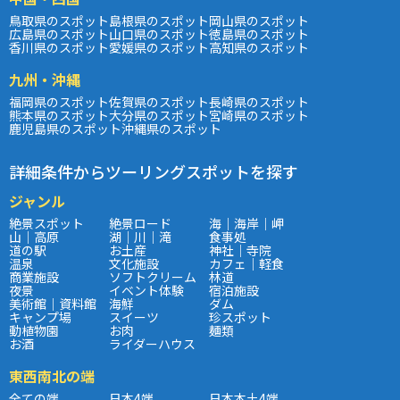
鳥取県のスポット
島根県のスポット
岡山県のスポット
広島県のスポット
山口県のスポット
徳島県のスポット
香川県のスポット
愛媛県のスポット
高知県のスポット
九州・沖縄
福岡県のスポット
佐賀県のスポット
長崎県のスポット
熊本県のスポット
大分県のスポット
宮崎県のスポット
鹿児島県のスポット
沖縄県のスポット
詳細条件からツーリングスポットを探す
ジャンル
絶景スポット
絶景ロード
海｜海岸｜岬
山｜高原
湖｜川｜滝
食事処
道の駅
お土産
神社｜寺院
温泉
文化施設
カフェ｜軽食
商業施設
ソフトクリーム
林道
夜景
イベント体験
宿泊施設
美術館｜資料館
海鮮
ダム
キャンプ場
スイーツ
珍スポット
動植物園
お肉
麺類
お酒
ライダーハウス
東西南北の端
全ての端
日本4端
日本本土4端