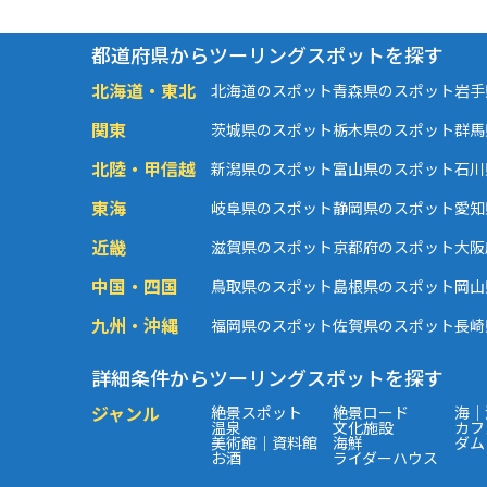
都道府県からツーリングスポットを探す
北海道・東北
北海道のスポット
青森県のスポット
岩手
関東
茨城県のスポット
栃木県のスポット
群馬
北陸・甲信越
新潟県のスポット
富山県のスポット
石川
東海
岐阜県のスポット
静岡県のスポット
愛知
近畿
滋賀県のスポット
京都府のスポット
大阪
中国・四国
鳥取県のスポット
島根県のスポット
岡山
九州・沖縄
福岡県のスポット
佐賀県のスポット
長崎
詳細条件からツーリングスポットを探す
ジャンル
絶景スポット
絶景ロード
海｜
温泉
文化施設
カフ
美術館｜資料館
海鮮
ダム
お酒
ライダーハウス