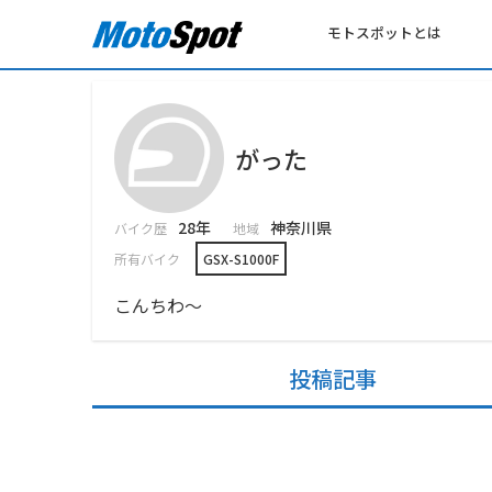
モトスポットとは
がった
28年
神奈川県
バイク歴
地域
所有バイク
GSX-S1000F
こんちわ〜
投稿記事