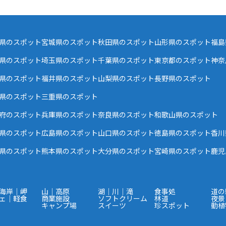
県のスポット
宮城県のスポット
秋田県のスポット
山形県のスポット
福島
県のスポット
埼玉県のスポット
千葉県のスポット
東京都のスポット
神奈
県のスポット
福井県のスポット
山梨県のスポット
長野県のスポット
県のスポット
三重県のスポット
府のスポット
兵庫県のスポット
奈良県のスポット
和歌山県のスポット
県のスポット
広島県のスポット
山口県のスポット
徳島県のスポット
香川
県のスポット
熊本県のスポット
大分県のスポット
宮崎県のスポット
鹿児
海岸｜岬
山｜高原
湖｜川｜滝
食事処
道の
ェ｜軽食
商業施設
ソフトクリーム
林道
夜景
キャンプ場
スイーツ
珍スポット
動植