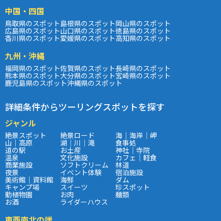
中国・四国
鳥取県のスポット
島根県のスポット
岡山県のスポット
広島県のスポット
山口県のスポット
徳島県のスポット
香川県のスポット
愛媛県のスポット
高知県のスポット
九州・沖縄
福岡県のスポット
佐賀県のスポット
長崎県のスポット
熊本県のスポット
大分県のスポット
宮崎県のスポット
鹿児島県のスポット
沖縄県のスポット
詳細条件からツーリングスポットを探す
ジャンル
絶景スポット
絶景ロード
海｜海岸｜岬
山｜高原
湖｜川｜滝
食事処
道の駅
お土産
神社｜寺院
温泉
文化施設
カフェ｜軽食
商業施設
ソフトクリーム
林道
夜景
イベント体験
宿泊施設
美術館｜資料館
海鮮
ダム
キャンプ場
スイーツ
珍スポット
動植物園
お肉
麺類
お酒
ライダーハウス
東西南北の端