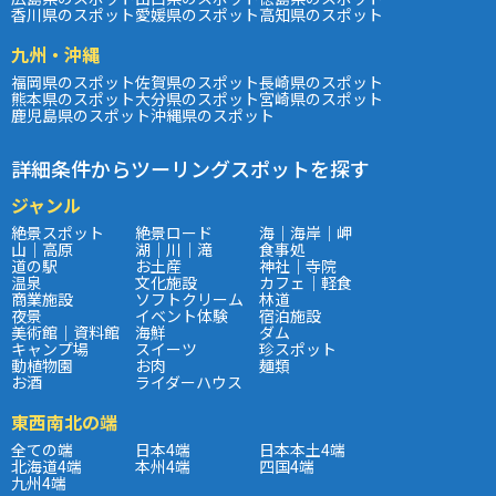
香川県のスポット
愛媛県のスポット
高知県のスポット
九州・沖縄
福岡県のスポット
佐賀県のスポット
長崎県のスポット
熊本県のスポット
大分県のスポット
宮崎県のスポット
鹿児島県のスポット
沖縄県のスポット
詳細条件からツーリングスポットを探す
ジャンル
絶景スポット
絶景ロード
海｜海岸｜岬
山｜高原
湖｜川｜滝
食事処
道の駅
お土産
神社｜寺院
温泉
文化施設
カフェ｜軽食
商業施設
ソフトクリーム
林道
夜景
イベント体験
宿泊施設
美術館｜資料館
海鮮
ダム
キャンプ場
スイーツ
珍スポット
動植物園
お肉
麺類
お酒
ライダーハウス
東西南北の端
全ての端
日本4端
日本本土4端
北海道4端
本州4端
四国4端
九州4端