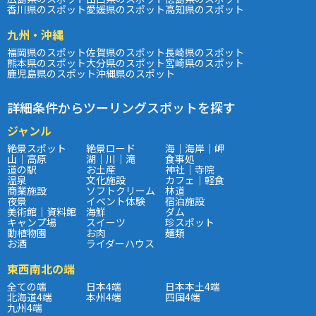
香川県のスポット
愛媛県のスポット
高知県のスポット
九州・沖縄
福岡県のスポット
佐賀県のスポット
長崎県のスポット
熊本県のスポット
大分県のスポット
宮崎県のスポット
鹿児島県のスポット
沖縄県のスポット
詳細条件からツーリングスポットを探す
ジャンル
絶景スポット
絶景ロード
海｜海岸｜岬
山｜高原
湖｜川｜滝
食事処
道の駅
お土産
神社｜寺院
温泉
文化施設
カフェ｜軽食
商業施設
ソフトクリーム
林道
夜景
イベント体験
宿泊施設
美術館｜資料館
海鮮
ダム
キャンプ場
スイーツ
珍スポット
動植物園
お肉
麺類
お酒
ライダーハウス
東西南北の端
全ての端
日本4端
日本本土4端
北海道4端
本州4端
四国4端
九州4端