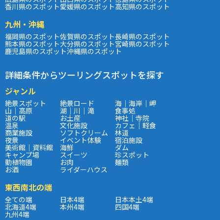
香川県のスポット
愛媛県のスポット
高知県のスポット
九州・沖縄
福岡県のスポット
佐賀県のスポット
長崎県のスポット
熊本県のスポット
大分県のスポット
宮崎県のスポット
鹿児島県のスポット
沖縄県のスポット
詳細条件からツーリングスポットを探す
ジャンル
絶景スポット
絶景ロード
海｜海岸｜岬
山｜高原
湖｜川｜滝
食事処
道の駅
お土産
神社｜寺院
温泉
文化施設
カフェ｜軽食
商業施設
ソフトクリーム
林道
夜景
イベント体験
宿泊施設
美術館｜資料館
海鮮
ダム
キャンプ場
スイーツ
珍スポット
動植物園
お肉
麺類
お酒
ライダーハウス
東西南北の端
全ての端
日本4端
日本本土4端
北海道4端
本州4端
四国4端
九州4端