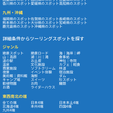
香川県のスポット
愛媛県のスポット
高知県のスポット
九州・沖縄
福岡県のスポット
佐賀県のスポット
長崎県のスポット
熊本県のスポット
大分県のスポット
宮崎県のスポット
鹿児島県のスポット
沖縄県のスポット
詳細条件からツーリングスポットを探す
ジャンル
絶景スポット
絶景ロード
海｜海岸｜岬
山｜高原
湖｜川｜滝
食事処
道の駅
お土産
神社｜寺院
温泉
文化施設
カフェ｜軽食
商業施設
ソフトクリーム
林道
夜景
イベント体験
宿泊施設
美術館｜資料館
海鮮
ダム
キャンプ場
スイーツ
珍スポット
動植物園
お肉
麺類
お酒
ライダーハウス
東西南北の端
全ての端
日本4端
日本本土4端
北海道4端
本州4端
四国4端
九州4端