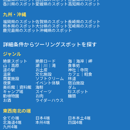
香川県のスポット
愛媛県のスポット
高知県のスポット
九州・沖縄
福岡県のスポット
佐賀県のスポット
長崎県のスポット
熊本県のスポット
大分県のスポット
宮崎県のスポット
鹿児島県のスポット
沖縄県のスポット
詳細条件からツーリングスポットを探す
ジャンル
絶景スポット
絶景ロード
海｜海岸｜岬
山｜高原
湖｜川｜滝
食事処
道の駅
お土産
神社｜寺院
温泉
文化施設
カフェ｜軽食
商業施設
ソフトクリーム
林道
夜景
イベント体験
宿泊施設
美術館｜資料館
海鮮
ダム
キャンプ場
スイーツ
珍スポット
動植物園
お肉
麺類
お酒
ライダーハウス
東西南北の端
全ての端
日本4端
日本本土4端
北海道4端
本州4端
四国4端
九州4端