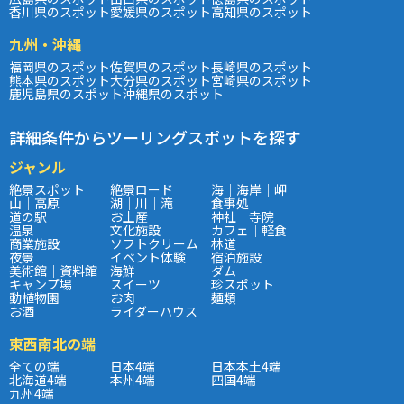
香川県のスポット
愛媛県のスポット
高知県のスポット
九州・沖縄
福岡県のスポット
佐賀県のスポット
長崎県のスポット
熊本県のスポット
大分県のスポット
宮崎県のスポット
鹿児島県のスポット
沖縄県のスポット
詳細条件からツーリングスポットを探す
ジャンル
絶景スポット
絶景ロード
海｜海岸｜岬
山｜高原
湖｜川｜滝
食事処
道の駅
お土産
神社｜寺院
温泉
文化施設
カフェ｜軽食
商業施設
ソフトクリーム
林道
夜景
イベント体験
宿泊施設
美術館｜資料館
海鮮
ダム
キャンプ場
スイーツ
珍スポット
動植物園
お肉
麺類
お酒
ライダーハウス
東西南北の端
全ての端
日本4端
日本本土4端
北海道4端
本州4端
四国4端
九州4端