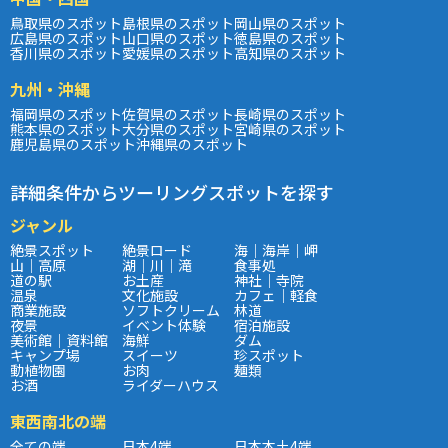
鳥取県のスポット
島根県のスポット
岡山県のスポット
広島県のスポット
山口県のスポット
徳島県のスポット
香川県のスポット
愛媛県のスポット
高知県のスポット
九州・沖縄
福岡県のスポット
佐賀県のスポット
長崎県のスポット
熊本県のスポット
大分県のスポット
宮崎県のスポット
鹿児島県のスポット
沖縄県のスポット
詳細条件からツーリングスポットを探す
ジャンル
絶景スポット
絶景ロード
海｜海岸｜岬
山｜高原
湖｜川｜滝
食事処
道の駅
お土産
神社｜寺院
温泉
文化施設
カフェ｜軽食
商業施設
ソフトクリーム
林道
夜景
イベント体験
宿泊施設
美術館｜資料館
海鮮
ダム
キャンプ場
スイーツ
珍スポット
動植物園
お肉
麺類
お酒
ライダーハウス
東西南北の端
全ての端
日本4端
日本本土4端