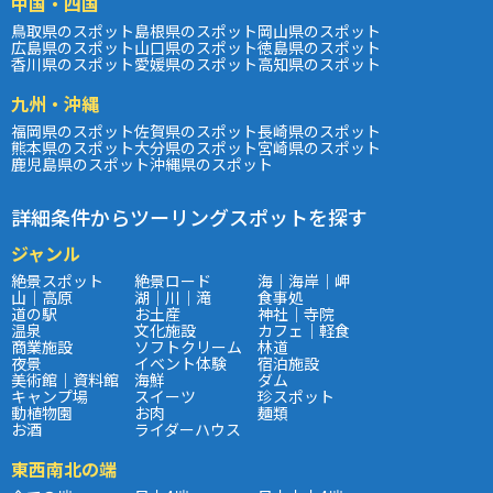
中国・四国
鳥取県のスポット
島根県のスポット
岡山県のスポット
広島県のスポット
山口県のスポット
徳島県のスポット
香川県のスポット
愛媛県のスポット
高知県のスポット
九州・沖縄
福岡県のスポット
佐賀県のスポット
長崎県のスポット
熊本県のスポット
大分県のスポット
宮崎県のスポット
鹿児島県のスポット
沖縄県のスポット
詳細条件からツーリングスポットを探す
ジャンル
絶景スポット
絶景ロード
海｜海岸｜岬
山｜高原
湖｜川｜滝
食事処
道の駅
お土産
神社｜寺院
温泉
文化施設
カフェ｜軽食
商業施設
ソフトクリーム
林道
夜景
イベント体験
宿泊施設
美術館｜資料館
海鮮
ダム
キャンプ場
スイーツ
珍スポット
動植物園
お肉
麺類
お酒
ライダーハウス
東西南北の端