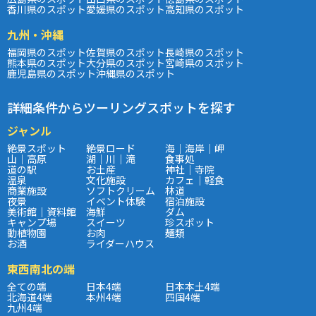
香川県のスポット
愛媛県のスポット
高知県のスポット
九州・沖縄
福岡県のスポット
佐賀県のスポット
長崎県のスポット
熊本県のスポット
大分県のスポット
宮崎県のスポット
鹿児島県のスポット
沖縄県のスポット
詳細条件からツーリングスポットを探す
ジャンル
絶景スポット
絶景ロード
海｜海岸｜岬
山｜高原
湖｜川｜滝
食事処
道の駅
お土産
神社｜寺院
温泉
文化施設
カフェ｜軽食
商業施設
ソフトクリーム
林道
夜景
イベント体験
宿泊施設
美術館｜資料館
海鮮
ダム
キャンプ場
スイーツ
珍スポット
動植物園
お肉
麺類
お酒
ライダーハウス
東西南北の端
全ての端
日本4端
日本本土4端
北海道4端
本州4端
四国4端
九州4端