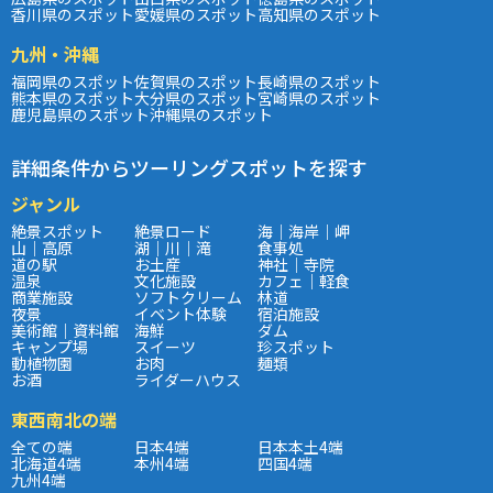
香川県のスポット
愛媛県のスポット
高知県のスポット
九州・沖縄
福岡県のスポット
佐賀県のスポット
長崎県のスポット
熊本県のスポット
大分県のスポット
宮崎県のスポット
鹿児島県のスポット
沖縄県のスポット
詳細条件からツーリングスポットを探す
ジャンル
絶景スポット
絶景ロード
海｜海岸｜岬
山｜高原
湖｜川｜滝
食事処
道の駅
お土産
神社｜寺院
温泉
文化施設
カフェ｜軽食
商業施設
ソフトクリーム
林道
夜景
イベント体験
宿泊施設
美術館｜資料館
海鮮
ダム
キャンプ場
スイーツ
珍スポット
動植物園
お肉
麺類
お酒
ライダーハウス
東西南北の端
全ての端
日本4端
日本本土4端
北海道4端
本州4端
四国4端
九州4端