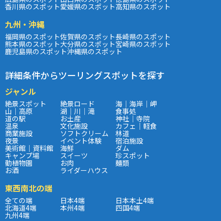
香川県のスポット
愛媛県のスポット
高知県のスポット
九州・沖縄
福岡県のスポット
佐賀県のスポット
長崎県のスポット
熊本県のスポット
大分県のスポット
宮崎県のスポット
鹿児島県のスポット
沖縄県のスポット
詳細条件からツーリングスポットを探す
ジャンル
絶景スポット
絶景ロード
海｜海岸｜岬
山｜高原
湖｜川｜滝
食事処
道の駅
お土産
神社｜寺院
温泉
文化施設
カフェ｜軽食
商業施設
ソフトクリーム
林道
夜景
イベント体験
宿泊施設
美術館｜資料館
海鮮
ダム
キャンプ場
スイーツ
珍スポット
動植物園
お肉
麺類
お酒
ライダーハウス
東西南北の端
全ての端
日本4端
日本本土4端
北海道4端
本州4端
四国4端
九州4端