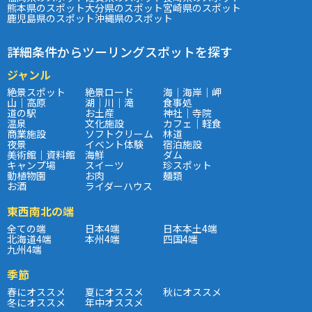
熊本県のスポット
大分県のスポット
宮崎県のスポット
鹿児島県のスポット
沖縄県のスポット
詳細条件からツーリングスポットを探す
ジャンル
絶景スポット
絶景ロード
海｜海岸｜岬
山｜高原
湖｜川｜滝
食事処
道の駅
お土産
神社｜寺院
温泉
文化施設
カフェ｜軽食
商業施設
ソフトクリーム
林道
夜景
イベント体験
宿泊施設
美術館｜資料館
海鮮
ダム
キャンプ場
スイーツ
珍スポット
動植物園
お肉
麺類
お酒
ライダーハウス
東西南北の端
全ての端
日本4端
日本本土4端
北海道4端
本州4端
四国4端
九州4端
季節
春にオススメ
夏にオススメ
秋にオススメ
冬にオススメ
年中オススメ